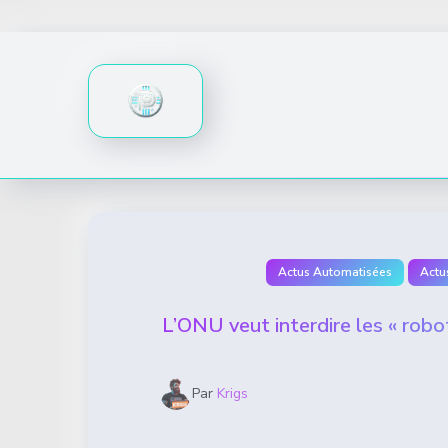
Skip
to
content
Actus Automatisées
Actu
L’ONU veut interdire les « robots
Par
Krigs