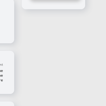
nt
ue
ne
re