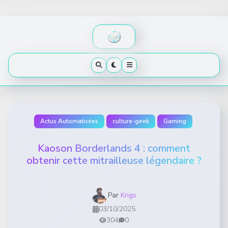
Skip
to
content
Actus Automatisées
culture-geek
Gaming
Kaoson Borderlands 4 : comment
obtenir cette mitrailleuse légendaire ?
Par
Krigs
03/10/2025
304
0