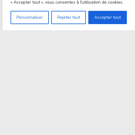
« Accepter tout », vous consentez à l'utilisation de cookies.
Personnaliser
Rejeter tout
Accepter tout
Proxitek
La tech nouvelle génération Par des passionnés. Pour
des passionnés.
contact@proxitek.fr
Suivez Nous