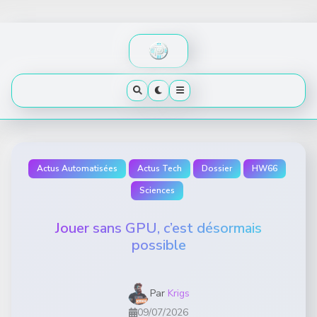
Skip
to
content
Actus Automatisées
Actus Tech
Dossier
HW66
Sciences
Jouer sans GPU, c’est désormais
possible
Par
Krigs
09/07/2026