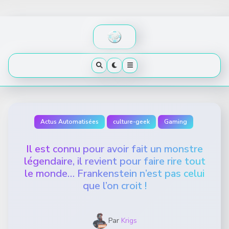
Skip
to
content
Actus Automatisées
culture-geek
Gaming
Il est connu pour avoir fait un monstre
légendaire, il revient pour faire rire tout
le monde… Frankenstein n’est pas celui
que l’on croit !
Par
Krigs