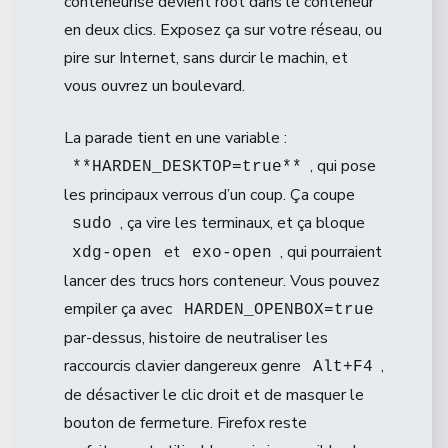
conteneurisé devient root dans le conteneur
en deux clics. Exposez ça sur votre réseau, ou
pire sur Internet, sans durcir le machin, et
vous ouvrez un boulevard.
La parade tient en une variable :
, qui pose
**HARDEN_DESKTOP=true**
les principaux verrous d’un coup. Ça coupe
, ça vire les terminaux, et ça bloque
sudo
et
, qui pourraient
xdg-open
exo-open
lancer des trucs hors conteneur. Vous pouvez
empiler ça avec
HARDEN_OPENBOX=true
par-dessus, histoire de neutraliser les
raccourcis clavier dangereux genre
,
Alt+F4
de désactiver le clic droit et de masquer le
bouton de fermeture. Firefox reste