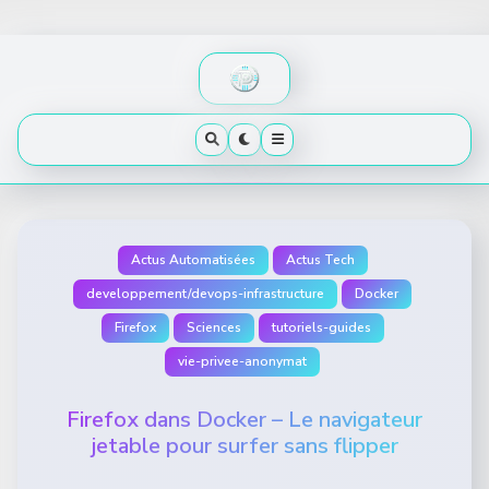
Skip
to
content
Actus Automatisées
Actus Tech
developpement/devops-infrastructure
Docker
Firefox
Sciences
tutoriels-guides
vie-privee-anonymat
Firefox dans Docker – Le navigateur
jetable pour surfer sans flipper