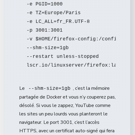
-e PGID=1000 

-e TZ=Europe/Paris 

-e LC_ALL=fr_FR.UTF-8 

-p 3001:3001 

-v $HOME/firefox-config:/config 

--shm-size=1gb 

--restart unless-stopped 

Le
, c’est la mémoire
--shm-size=1gb
partagée de Docker et vous n’y couperez pas,
désolé. Si vous le zappez, YouTube comme
les sites un peu lourds vous planteront le
navigateur. Le port 3001, c’est l’accès
HTTPS, avec un certificat auto-signé qui fera