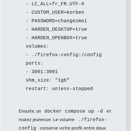
- LC_ALL=fr_FR.UTF-8

- CUSTOM_USER=korben

- PASSWORD=changezmoi

- HARDEN_DESKTOP=true

- HARDEN_OPENBOX=true

volumes:

- ./firefox-config:/config

ports:

- 3001:3001

shm_size: "1gb"

Ensuite, un
et
docker compose up -d
roulez jeunesse. Le volume
./firefox-
conserve votre profil entre deux
config