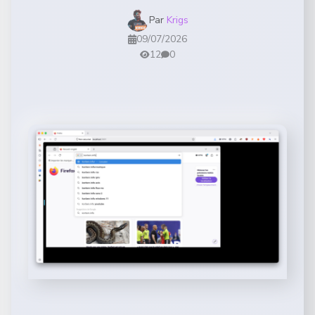
Par
Krigs
09/07/2026
12
0