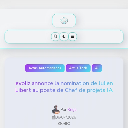
Skip
to
content
Actus Automatisées
Actus Tech
AI
evoliz annonce la nomination de Julien
Libert au poste de Chef de projets IA
Par
Krigs
06/07/2026
7
0