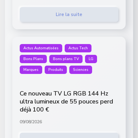
Lire la suite
Actus Automatisées
Actus Tech
Bons Plans
Bons plans TV
LG
Marques
Produits
Sciences
Ce nouveau TV LG RGB 144 Hz
ultra lumineux de 55 pouces perd
déjà 100 €
09/08/2026