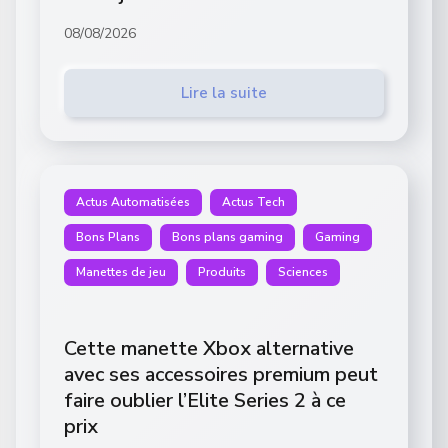
08/08/2026
Lire la suite
Actus Automatisées
Actus Tech
Bons Plans
Bons plans gaming
Gaming
Manettes de jeu
Produits
Sciences
Cette manette Xbox alternative
avec ses accessoires premium peut
faire oublier l’Elite Series 2 à ce
prix