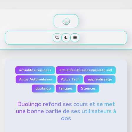
Skip
to
content
actualites-business
actualites-business/insolite-wtf
Actus Automatisées
Actus Tech
apprentissage
duolingo
langues
Sciences
Duolingo refond ses cours et se met
une bonne partie de ses utilisateurs à
dos