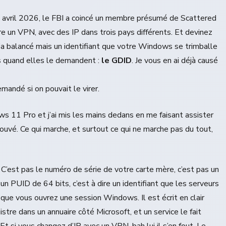
en avril 2026, le FBI a coincé un membre présumé de Scattered
ère un VPN, avec des IP dans trois pays différents. Et devinez
l’a balancé mais un identifiant que votre Windows se trimballe
s quand elles le demandent :
le GDID
. Je vous en ai déjà causé
demandé si on pouvait le virer.
 11 Pro et j’ai mis les mains dedans en me faisant assister
rouvé. Ce qui marche, et surtout ce qui ne marche pas du tout,
C’est pas le numéro de série de votre carte mère, c’est pas un
un PUID de 64 bits, c’est à dire un identifiant que les serveurs
que vous ouvrez une session Windows. Il est écrit en clair
istre dans un annuaire côté Microsoft, et un service le fait
t si vous changez d’IP avec un VPN, bah lui il s’en fout. Le