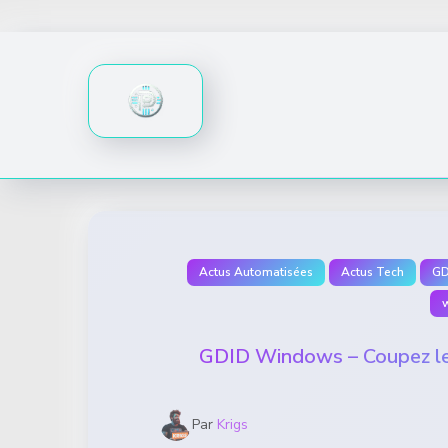
Skip
to
content
Actus Automatisées
Actus Tech
GD
GDID Windows – Coupez le
Par
Krigs