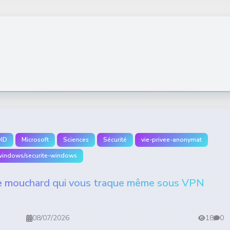
ID
Microsoft
Sciences
Sécurité
vie-privee-anonymat
windows/securite-windows
 mouchard qui vous traque même sous VPN
08/07/2026
18
0