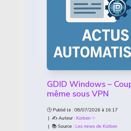
GDID Windows – Coupe
même sous VPN
🕒 Publié le : 08/07/2026 à 16:17
| ✍️ Auteur :
Korben ✨
| 📚 Source :
Les news de Korben