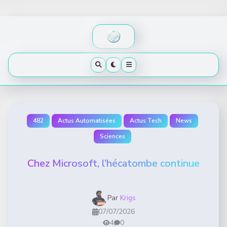
Skip
to
content
482
Actus Automatisées
Actus Tech
News
Sciences
Chez Microsoft, l’hécatombe continue
Par
Krigs
07/07/2026
4
0