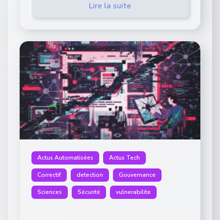
Lire la suite
Actus Automatisées
Actus Tech
Correctif
detection
Gouvernance
Sciences
Sécurité
vulnerabilite