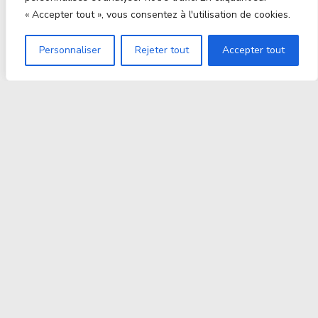
« Accepter tout », vous consentez à l'utilisation de cookies.
Personnaliser
Rejeter tout
Accepter tout
Proxitek
La tech nouvelle génération Par des passionnés. Pour
des passionnés.
contact@proxitek.fr
Suivez Nous