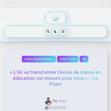
Skip
to
content
Actus Automatisées
Actus Tech
AI
« L’IA va transformer l’école de masse en
éducation sur mesure pour tous » – Le
Point
Par
Krigs
31/10/2025