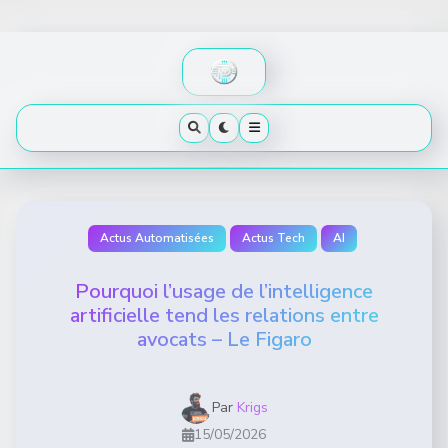
Skip
to
content
Actus Automatisées
Actus Tech
AI
Pourquoi l’usage de l’intelligence
artificielle tend les relations entre
avocats – Le Figaro
Par
Krigs
15/05/2026