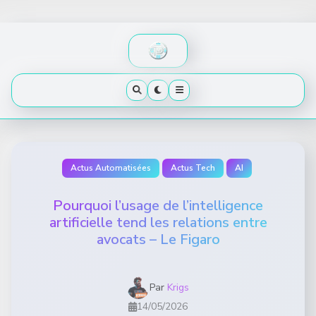
Skip
to
content
Actus Automatisées
Actus Tech
AI
Pourquoi l’usage de l’intelligence
artificielle tend les relations entre
avocats – Le Figaro
Par
Krigs
14/05/2026