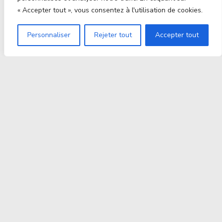
« Accepter tout », vous consentez à l'utilisation de cookies.
Personnaliser
Rejeter tout
Accepter tout
Proxitek
La tech nouvelle génération Par des passionnés. Pour
des passionnés.
contact@proxitek.fr
Suivez Nous