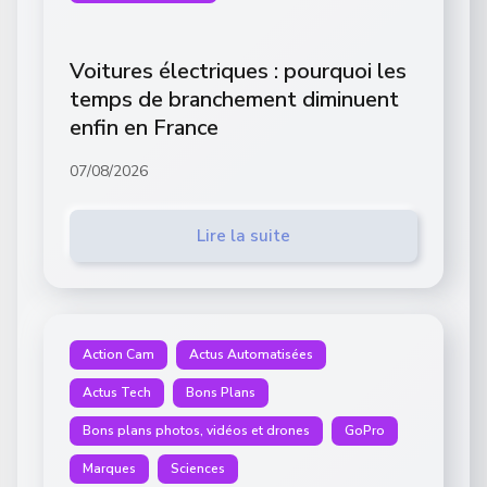
Voitures électriques : pourquoi les
temps de branchement diminuent
enfin en France
07/08/2026
Lire la suite
Action Cam
Actus Automatisées
Actus Tech
Bons Plans
Bons plans photos, vidéos et drones
GoPro
Marques
Sciences