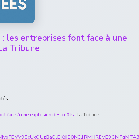
e : les entreprises font face à une
La Tribune
ités
 font face à une explosion des coûts
La Tribune
rticles/CBMiygFBVV95cUxOUzBaQlBKdjB0NC1RMHREVE9