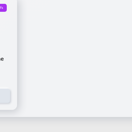
fs
ne