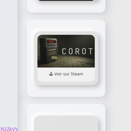
Voir sur Steam
GNjFqMTA3R2ZkVWQ5ZDNhSzBubEZxME50X0c2NWp0a2ZWX