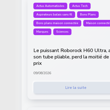
Actus Automatisées
Actus Tech
Aspirateurs balais sans fil
Bons Plans
Bons plans maison connectée
Maison connecté
Marques
Sciences
Le puissant Roborock H60 Ultra, 
son tube pliable, perd la moitié de
prix
09/08/2026
Lire la suite