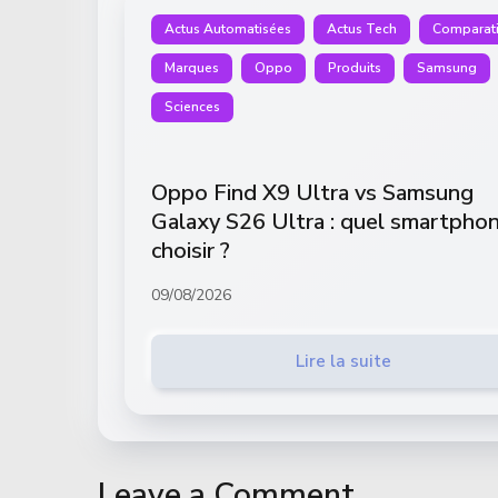
Actus Automatisées
Actus Tech
Comparati
Marques
Oppo
Produits
Samsung
Sciences
Oppo Find X9 Ultra vs Samsung
Galaxy S26 Ultra : quel smartpho
choisir ?
09/08/2026
Lire la suite
Leave a Comment