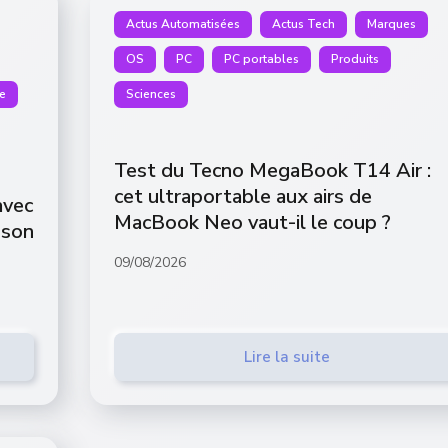
Actus Automatisées
Actus Tech
Marques
OS
PC
PC portables
Produits
e
Sciences
Test du Tecno MegaBook T14 Air :
cet ultraportable aux airs de
avec
MacBook Neo vaut-il le coup ?
 son
09/08/2026
Lire la suite