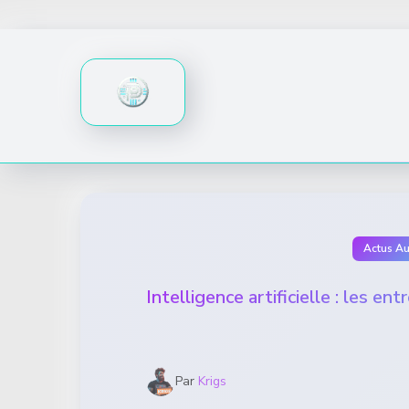
Skip
to
content
Actus A
Intelligence artificielle : les e
Par
Krigs