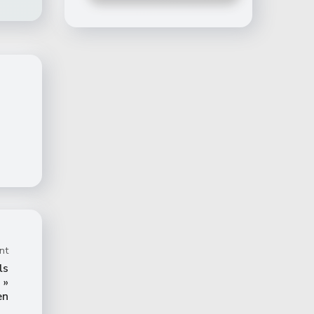
nt
ls
 »
en