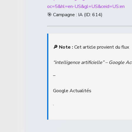
oc=5&hl=en-US&gl=US&ceid=US:en
🎯 Campagne : IA (ID: 614)
🔎 Note :
Cet article provient du flux
“intelligence artificielle” – Google Ac
–
Google Actualités
.