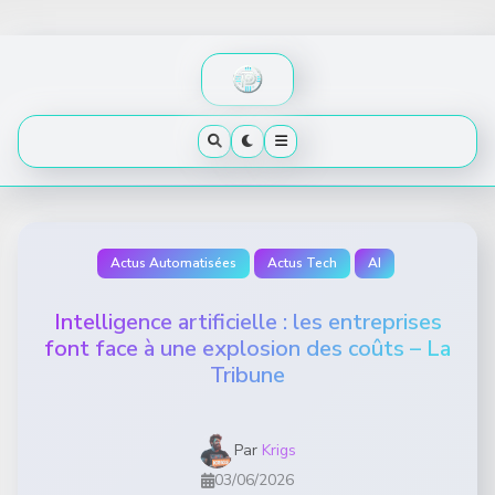
Skip
to
content
Actus Automatisées
Actus Tech
AI
Intelligence artificielle : les entreprises
font face à une explosion des coûts – La
Tribune
Par
Krigs
03/06/2026