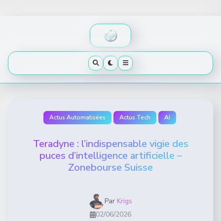
Skip
to
content
Actus Automatisées
Actus Tech
AI
Teradyne : l’indispensable vigie des
puces d’intelligence artificielle –
Zonebourse Suisse
Par
Krigs
02/06/2026