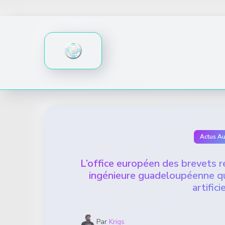
Skip
to
content
Actus A
L’office européen des brevets r
ingénieure guadeloupéenne qui 
artific
Par
Krigs