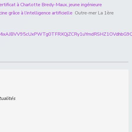
ertificat à Charlotte Bredy-Maux, jeune ingénieure
e grâce à l’intelligence artificielle
Outre-mer La 1ère
rticles/CBMixAJBVV95cUxPWTg0TFRXQjZCRy1uYmdRSHZ
tualités