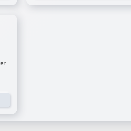
s
ver