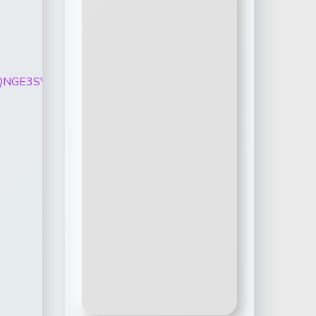
1OVdhbG9QNGE3SVZpNWN1UUh2eU9RMFJHVThQejhZZEwtc