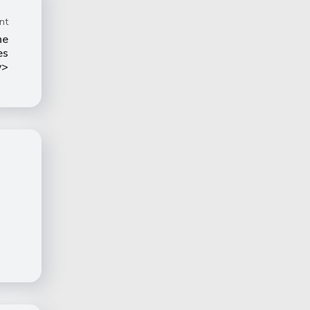
nt
ne
es
v>