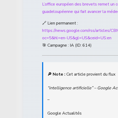
L’office européen des brevets remet un c
guadeloupéenne qui fait avancer la médecin
🔗 Lien permanent :
https://news.google.com/rss/a
oc=5&hl=en-US&gl=US&ceid=US:en
🎯 Campagne : IA (ID: 614)
🔎 Note :
Cet article provient du flux
“intelligence artificielle” – Google Ac
–
Google Actualités