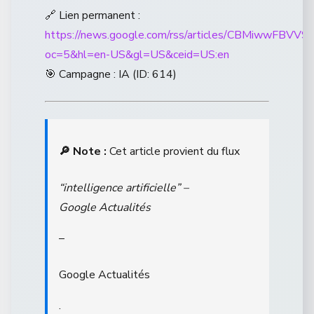
🔗 Lien permanent :
https://news.google.com/rss/articles/CBM
oc=5&hl=en-US&gl=US&ceid=US:en
🎯 Campagne : IA (ID: 614)
🔎 Note :
Cet article provient du flux
“intelligence artificielle” –
Google Actualités
–
Google Actualités
.