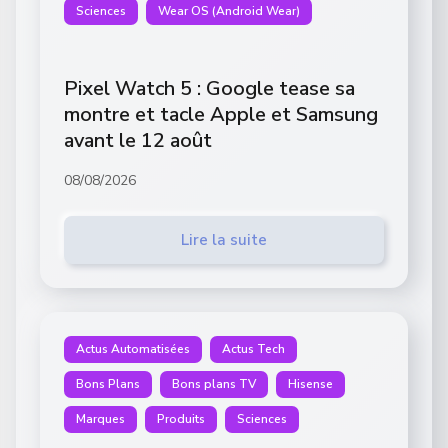
Sciences
Wear OS (Android Wear)
Pixel Watch 5 : Google tease sa
montre et tacle Apple et Samsung
avant le 12 août
08/08/2026
Lire la suite
Actus Automatisées
Actus Tech
Bons Plans
Bons plans TV
Hisense
Marques
Produits
Sciences