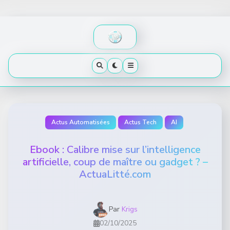
Skip
to
content
Actus Automatisées
Actus Tech
AI
Ebook : Calibre mise sur l’intelligence
artificielle, coup de maître ou gadget ? –
ActuaLitté.com
Par
Krigs
02/10/2025