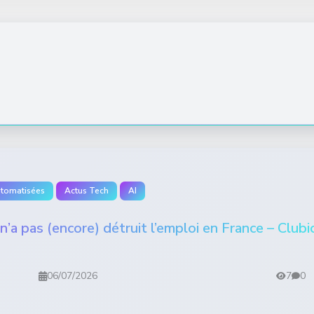
utomatisées
Actus Tech
AI
e n’a pas (encore) détruit l’emploi en France – Clubi
06/07/2026
7
0