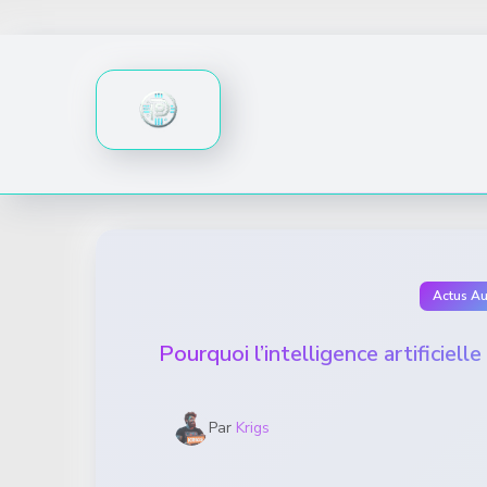
Skip
to
content
Actus A
Pourquoi l’intelligence artificiell
Par
Krigs