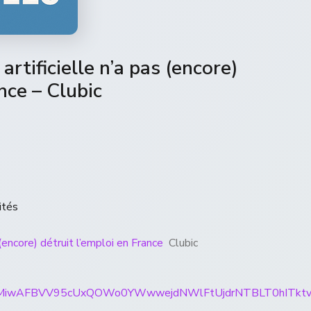
artificielle n’a pas (encore)
nce – Clubic
ités
 (encore) détruit l’emploi en France
Clubic
ticles/CBMiwAFBVV95cUxQOWo0YWwwejdNWlFtUjdrNTB