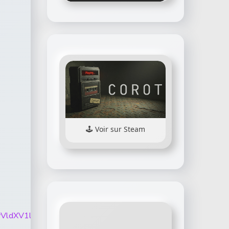
Voir sur Steam
LT0hITktvVldXV1lQMHlZTXpnLU85SFJJVmxBelRObF9xR3