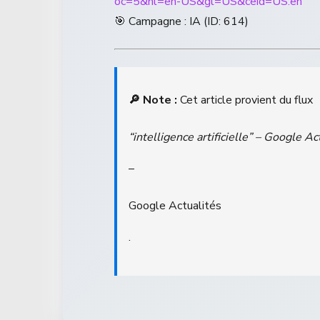
oc=5&hl=en-US&gl=US&ceid=US:en
🎯 Campagne : IA (ID: 614)
🔎 Note :
Cet article provient du flux
“intelligence artificielle” – Google Ac
–
Google Actualités
.