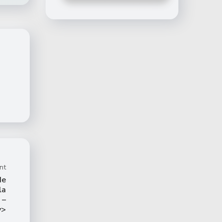
nt
de
la
 –
v>