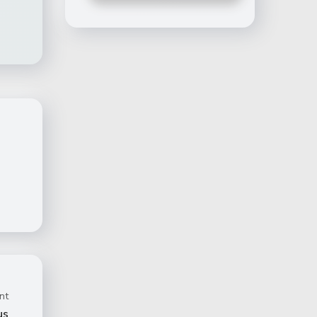
nt
us