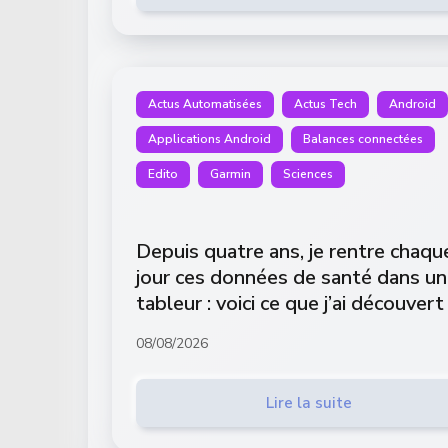
Actus Automatisées
Actus Tech
Android
Applications Android
Balances connectées
Edito
Garmin
Sciences
Depuis quatre ans, je rentre chaqu
jour ces données de santé dans un
tableur : voici ce que j’ai découvert
08/08/2026
Lire la suite