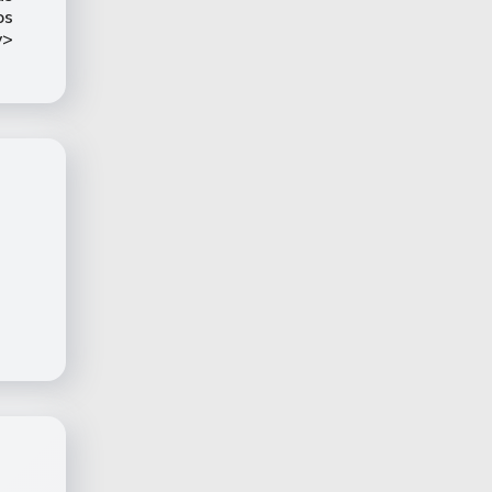
os
v>