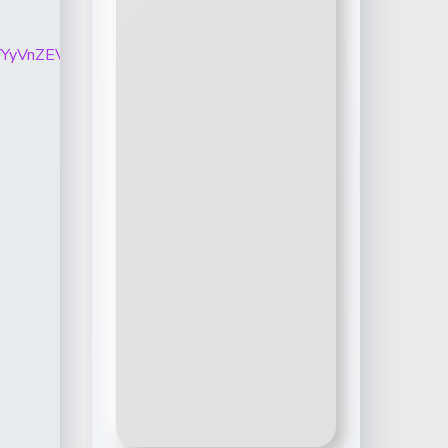
5bUtNNU1pRVYyVnZEV3BTOXM5bGluVnZpdlg0LTR4YV9mVk