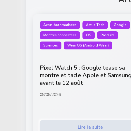
Actus Automatisées
Actus Tech
Google
Montres connectées
OS
Produits
Sciences
Wear OS (Android Wear)
Pixel Watch 5 : Google tease sa
montre et tacle Apple et Samsun
avant le 12 août
08/08/2026
Lire la suite