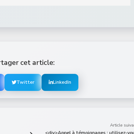
tager cet article:
Twitter
LinkedIn
Article suiva
<div>Appel à témoignages : utilisez-vo