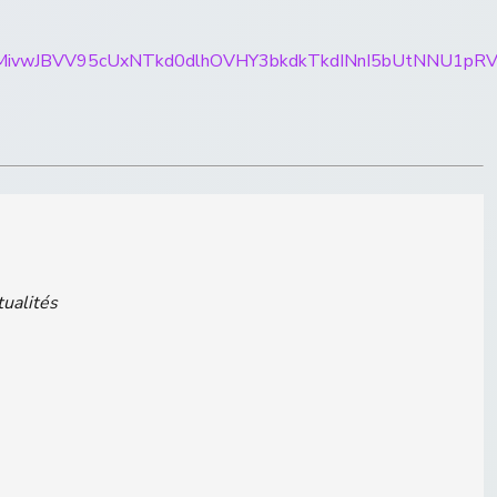
ticles/CBMivwJBVV95cUxNTkd0dlhOVHY3bkdkTkdINnI
tualités