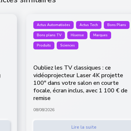
Actus Automatisées
Actus Tech
Bons Plans
Bons plans TV
Hisense
Marques
Produits
Sciences
Oubliez les TV classiques : ce
g
vidéoprojecteur Laser 4K projette
100″ dans votre salon en courte
focale, écran inclus, avec 1 100 € de
remise
08/08/2026
Lire la suite