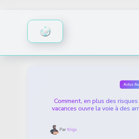
Skip
to
content
Actus A
Comment, en plus des risques 
vacances ouvre la voie à des a
Par
Krigs