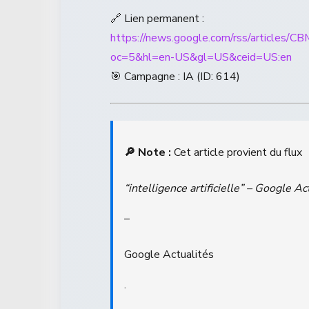
🔗 Lien permanent :
https://news.google.com/rss/ar
oc=5&hl=en-US&gl=US&ceid=US:en
🎯 Campagne : IA (ID: 614)
🔎 Note :
Cet article provient du flux
“intelligence artificielle” – Google Ac
–
Google Actualités
.