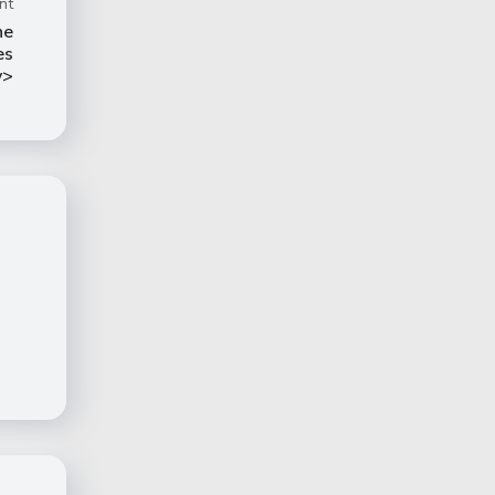
nt
ne
es
v>