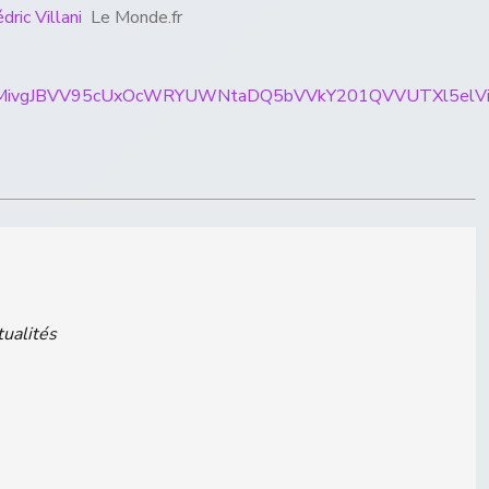
ric Villani
Le Monde.fr
ticles/CBMivgJBVV95cUxOcWRYUWNtaDQ5bVVkY201QVVU
tualités