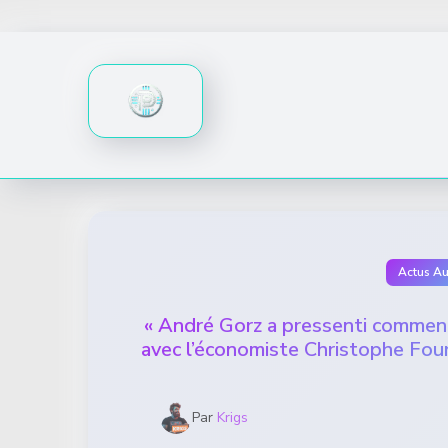
Skip
to
content
Actus A
« André Gorz a pressenti comment l
avec l’économiste Christophe Four
Par
Krigs