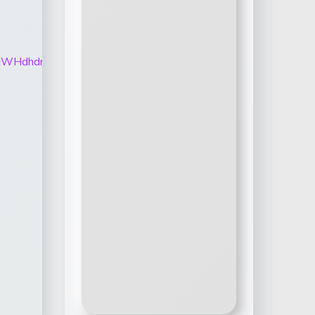
TXl5elViWHdhdmp6RkxfOURiMGFpY3hyMHNiZnBfMVNhVnh