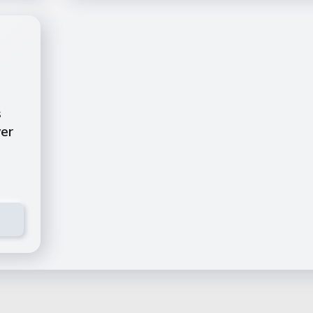
s
ver