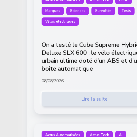
Marques
Sciences
Survoltés
Tests
Vélos électriques
On a testé le Cube Supreme Hybri
Deluxe SLX 600 : le vélo électriqu
urbain ultime doté d’un ABS et d’
boîte automatique
08/08/2026
Lire la suite
Actus Automatisées
Actus Tech
AI