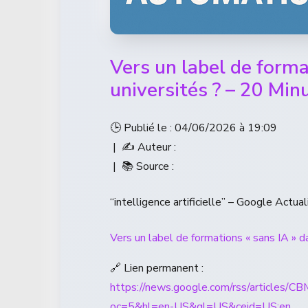
Vers un label de forma
universités ? – 20 Min
🕒 Publié le : 04/06/2026 à 19:09
| ✍️ Auteur :
| 📚 Source :
“intelligence artificielle” – Google Actual
Vers un label de formations « sans IA » d
🔗 Lien permanent :
https://news.google.com/rss/ar
oc=5&hl=en-US&gl=US&ceid=US:en