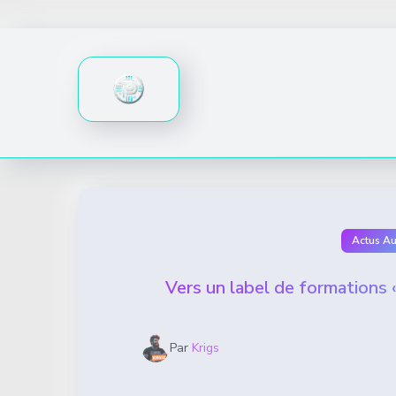
Skip
to
content
Actus A
Vers un label de formations «
Par
Krigs