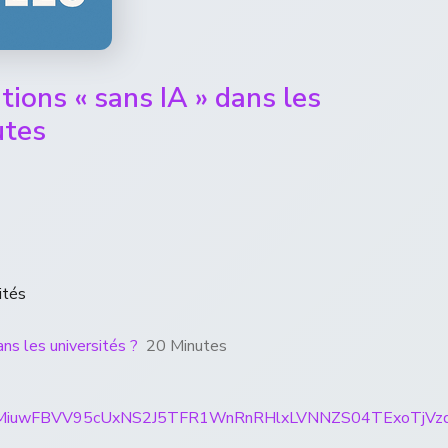
tions « sans IA » dans les
utes
ités
ans les universités ?
20 Minutes
ticles/CBMiuwFBVV95cUxNS2J5TFR1WnRnRHlxLVNNZS04TE