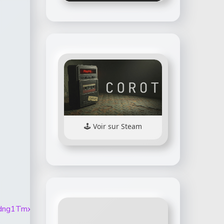
Voir sur Steam
xoTjVzdng1TmxxNlNDclRrLUFvOVc0MzFGdlZwbXZKZFo1Z2