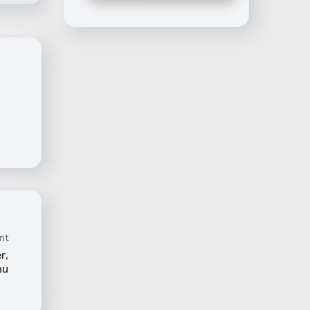
nt
r,
nu