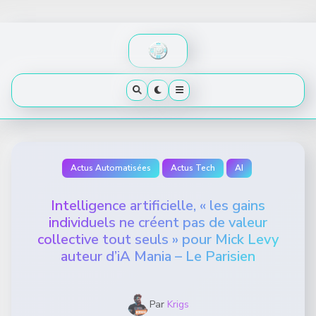
Skip
to
content
Actus Automatisées
Actus Tech
AI
Intelligence artificielle, « les gains
individuels ne créent pas de valeur
collective tout seuls » pour Mick Levy
auteur d’iA Mania – Le Parisien
Par
Krigs