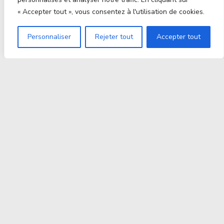
« Accepter tout », vous consentez à l'utilisation de cookies.
Personnaliser
Rejeter tout
Accepter tout
Proxitek
La tech nouvelle génération Par des passionnés. Pour
des passionnés.
contact@proxitek.fr
Suivez Nous