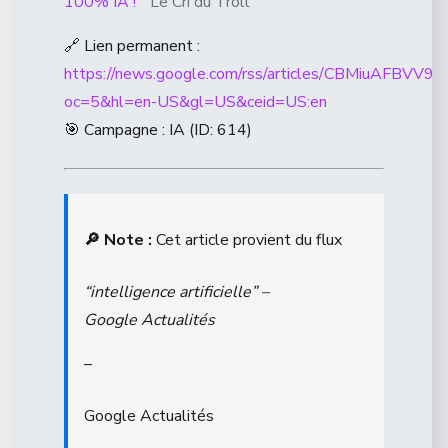
100% IA !”
Le Cri du Troll
🔗 Lien permanent :
https://news.google.com/rss/articles/CB
oc=5&hl=en-US&gl=US&ceid=US:en
🎯 Campagne : IA (ID: 614)
🔎 Note :
Cet article provient du flux
“intelligence artificielle” –
Google Actualités
–
Google Actualités