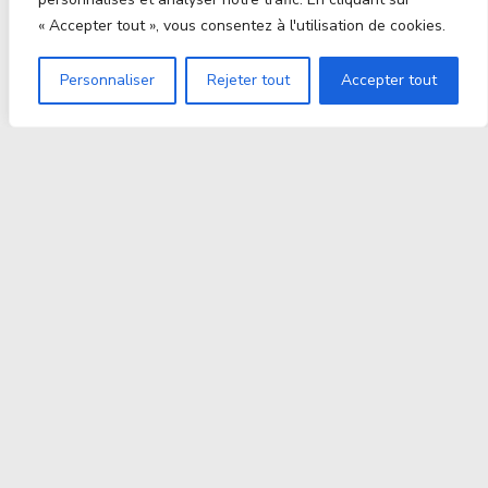
« Accepter tout », vous consentez à l'utilisation de cookies.
Personnaliser
Rejeter tout
Accepter tout
Proxitek
La tech nouvelle génération Par des passionnés. Pour
des passionnés.
contact@proxitek.fr
Suivez Nous