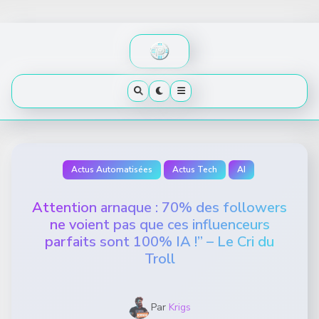
Skip
to
content
Actus Automatisées
Actus Tech
AI
Attention arnaque : 70% des followers
ne voient pas que ces influenceurs
parfaits sont 100% IA !” – Le Cri du
Troll
Par
Krigs