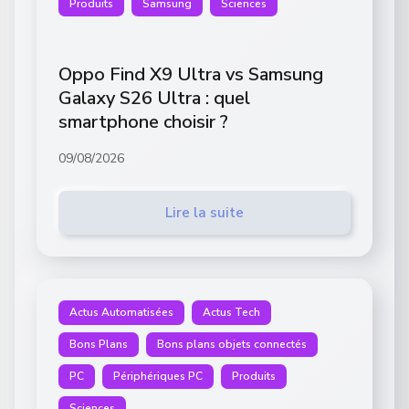
Produits
Samsung
Sciences
Oppo Find X9 Ultra vs Samsung
Galaxy S26 Ultra : quel
smartphone choisir ?
09/08/2026
Lire la suite
Actus Automatisées
Actus Tech
Bons Plans
Bons plans objets connectés
PC
Périphériques PC
Produits
Sciences