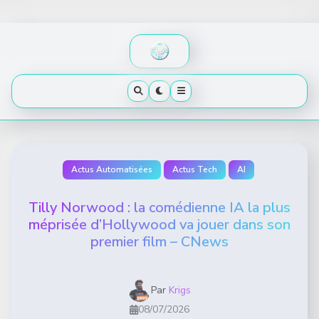
Skip
to
content
Actus Automatisées
Actus Tech
AI
Tilly Norwood : la comédienne IA la plus
méprisée d’Hollywood va jouer dans son
premier film – CNews
Par
Krigs
08/07/2026