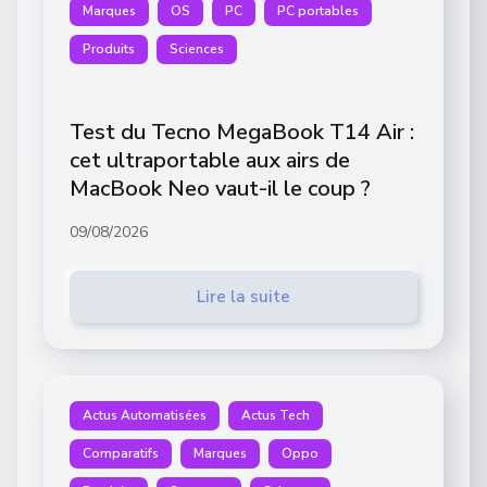
Marques
OS
PC
PC portables
Produits
Sciences
Test du Tecno MegaBook T14 Air :
cet ultraportable aux airs de
MacBook Neo vaut-il le coup ?
09/08/2026
Lire la suite
Actus Automatisées
Actus Tech
Comparatifs
Marques
Oppo