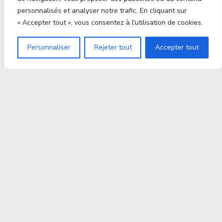
personnalisés et analyser notre trafic. En cliquant sur
« Accepter tout », vous consentez à l'utilisation de cookies.
Personnaliser
Rejeter tout
Accepter tout
Proxitek
La tech nouvelle génération Par des passionnés. Pour
des passionnés.
contact@proxitek.fr