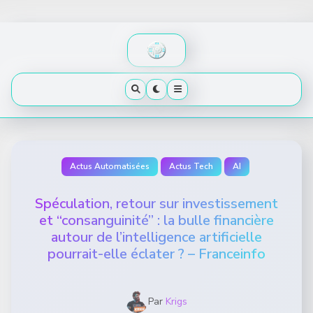
Skip
to
content
Actus Automatisées
Actus Tech
AI
Spéculation, retour sur investissement
et “consanguinité” : la bulle financière
autour de l’intelligence artificielle
pourrait-elle éclater ? – Franceinfo
Par
Krigs