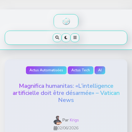
Skip
to
content
Actus Automatisées
Actus Tech
AI
Magnifica humanitas: «L’intelligence
artificielle doit être désarmée» – Vatican
News
Par
Krigs
02/06/2026