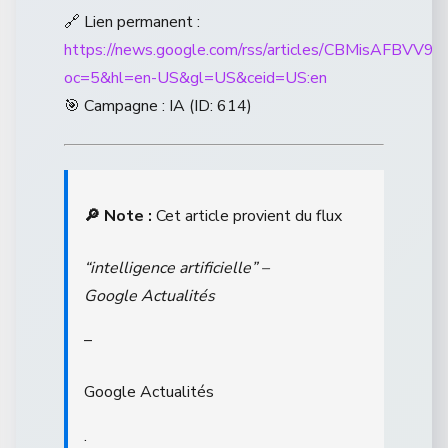
🔗 Lien permanent :
https://news.google.com/rss/articles/CBM
oc=5&hl=en-US&gl=US&ceid=US:en
🎯 Campagne : IA (ID: 614)
🔎 Note :
Cet article provient du flux
“intelligence artificielle” –
Google Actualités
–
Google Actualités
.