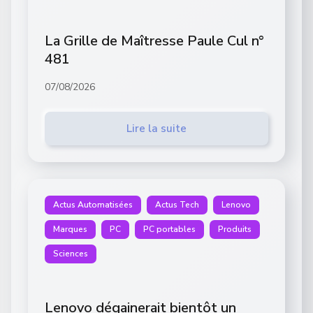
La Grille de Maîtresse Paule Cul n°
481
07/08/2026
Lire la suite
Actus Automatisées
Actus Tech
Lenovo
Marques
PC
PC portables
Produits
Sciences
Lenovo dégainerait bientôt un