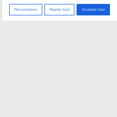
Personnaliser
Rejeter tout
Accepter tout
Proxitek
La tech nouvelle génération Par des passionnés. Pour
des passionnés.
contact@proxitek.fr
Suivez Nous