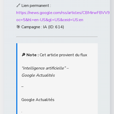
🔗 Lien permanent :
https://news.google.com/rss/articles/CB
oc=5&hl=en-US&gl=US&ceid=US:en
🎯 Campagne : IA (ID: 614)
🔎 Note :
Cet article provient du flux
“intelligence artificielle” –
Google Actualités
–
Google Actualités
.