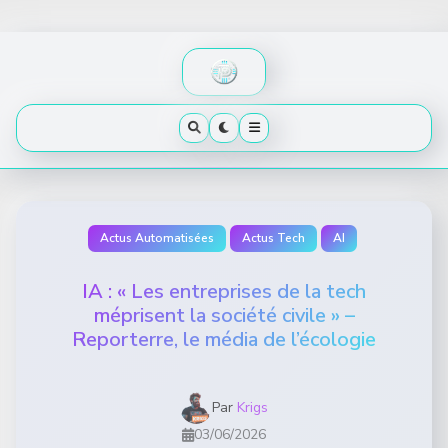
Skip
to
content
Actus Automatisées
Actus Tech
AI
IA : « Les entreprises de la tech
méprisent la société civile » –
Reporterre, le média de l’écologie
Par
Krigs
03/06/2026