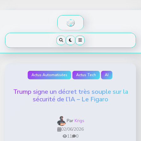
Skip
to
content
Actus Automatisées
Actus Tech
AI
Trump signe un décret très souple sur la
sécurité de l’IA – Le Figaro
Par
Krigs
02/06/2026
11
0