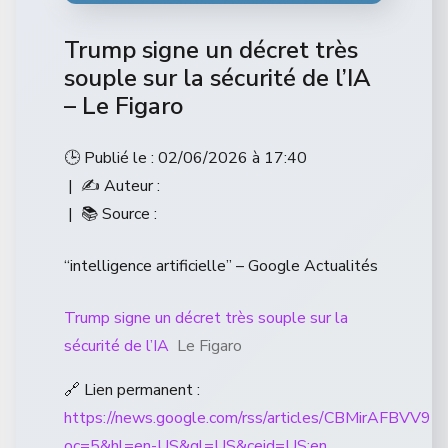
Trump signe un décret très
souple sur la sécurité de l’IA
– Le Figaro
🕒 Publié le : 02/06/2026 à 17:40
| ✍️ Auteur :
| 📚 Source :
“intelligence artificielle” – Google Actualités
Trump signe un décret très souple sur la
sécurité de l’IA
Le Figaro
🔗 Lien permanent :
https://news.google.com/rss/articles/CBMi
oc=5&hl=en-US&gl=US&ceid=US:en