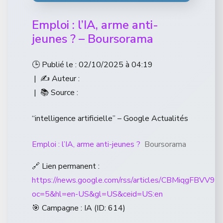
Emploi : l’IA, arme anti-
jeunes ? – Boursorama
🕒 Publié le : 02/10/2025 à 04:19
| ✍️ Auteur :
| 📚 Source :
“intelligence artificielle” – Google Actualités
Emploi : l’IA, arme anti-jeunes ?
Boursorama
🔗 Lien permanent :
https://news.google.com/rss/articles/CB
oc=5&hl=en-US&gl=US&ceid=US:en
🎯 Campagne : IA (ID: 614)