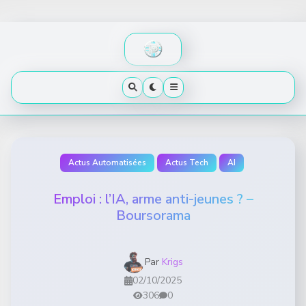
Skip
to
content
Actus Automatisées
Actus Tech
AI
Emploi : l’IA, arme anti-jeunes ? –
Boursorama
Par
Krigs
02/10/2025
306
0