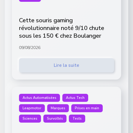
Cette souris gaming
révolutionnaire noté 9/10 chute
sous les 150 € chez Boulanger
09/08/2026
Lire la suite
Actus Automatisées
Actus Tech
Leapmotor
Marques
Prises en main
Sciences
Survoltés
Tests