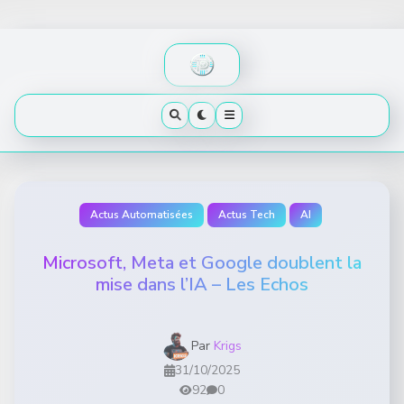
Skip
to
content
Actus Automatisées
Actus Tech
AI
Microsoft, Meta et Google doublent la
mise dans l’IA – Les Echos
Par
Krigs
31/10/2025
92
0