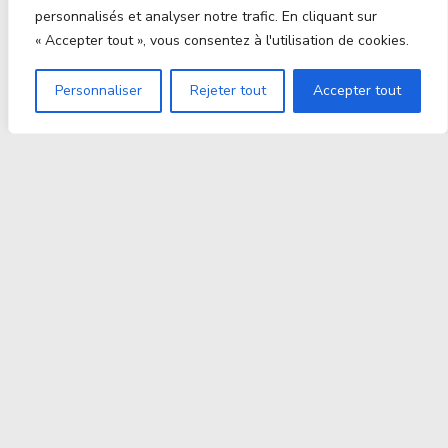
personnalisés et analyser notre trafic. En cliquant sur
« Accepter tout », vous consentez à l'utilisation de cookies.
Personnaliser
Rejeter tout
Accepter tout
Proxitek
La tech nouvelle génération Par des passionnés. Pour
des passionnés.
contact@proxitek.fr
Suivez Nous