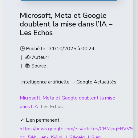
Microsoft, Meta et Google
doublent la mise dans l’IA –
Les Echos
🕒 Publié le : 31/10/2025 à 00:24
| ✍️ Auteur :
| 📚 Source :
“intelligence artificielle” – Google Actualités
Microsoft, Meta et Google doublent la mise
dans l’IA
Les Echos
🔗 Lien permanent :
https://news.google.com/rss/articles/CBM
oc=5&hl=en-US&gl=US&ceid=US:en