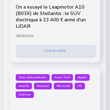
On a essayé le Leapmotor A10
(B03X) de Stellantis : le SUV
électrique à 23 400 € armé d’un
LiDAR
09/08/2026
Lire la suite
Actus Automatisées
Actus Tech
Apple
macOS
Marques
Microsoft
OS
Sciences