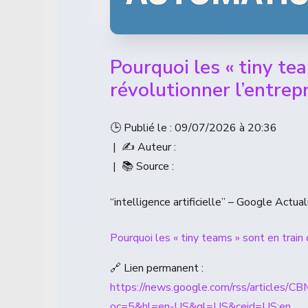
Pourquoi les « tiny te
révolutionner l’entrepr
🕒 Publié le : 09/07/2026 à 20:36
| ✍️ Auteur :
| 📚 Source :
“intelligence artificielle” – Google Actual
Pourquoi les « tiny teams » sont en train 
🔗 Lien permanent :
https://news.google.com/rss/a
oc=5&hl=en-US&gl=US&ceid=US:en