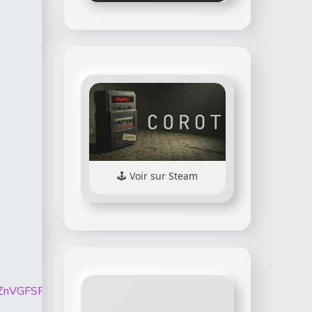
Voir sur Steam
KTWg0c0ZnVGFSRGZGUFdaMVQxY0FGYzN5aWh5V1F2QjVTaF