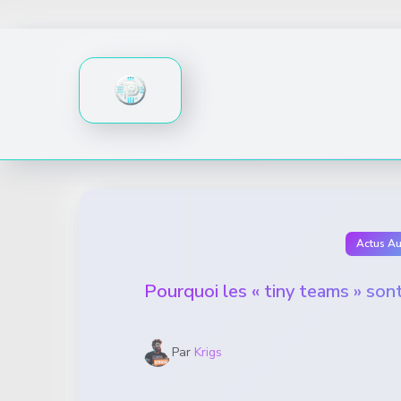
Skip
to
content
Actus A
Pourquoi les « tiny teams » sont
Par
Krigs