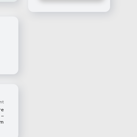
nt
re
 –
om