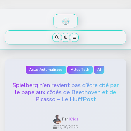
Skip
to
content
Actus Automatisées
Actus Tech
AI
Spielberg n’en revient pas d’être cité par
le pape aux côtés de Beethoven et de
Picasso – Le HuffPost
Par
Krigs
02/06/2026