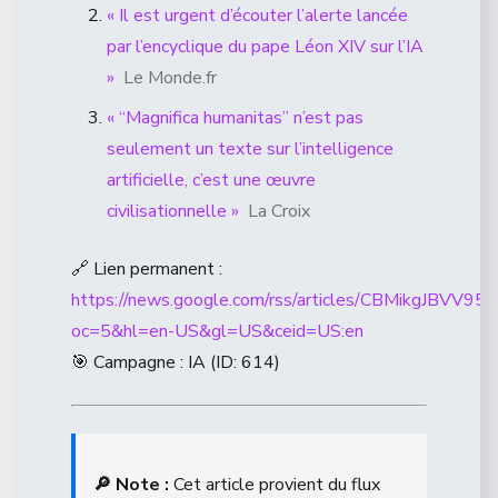
« Il est urgent d’écouter l’alerte lancée
par l’encyclique du pape Léon XIV sur l’IA
»
Le Monde.fr
« “Magnifica humanitas” n’est pas
seulement un texte sur l’intelligence
artificielle, c’est une œuvre
civilisationnelle »
La Croix
🔗 Lien permanent :
https://news.google.com/rss/articles/CBM
oc=5&hl=en-US&gl=US&ceid=US:en
🎯 Campagne : IA (ID: 614)
🔎 Note :
Cet article provient du flux