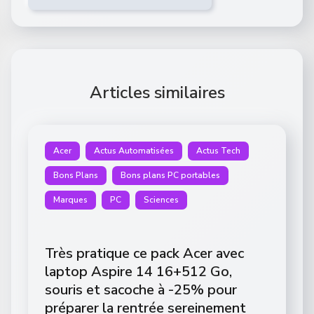
Articles similaires
Acer
Actus Automatisées
Actus Tech
Bons Plans
Bons plans PC portables
Marques
PC
Sciences
Très pratique ce pack Acer avec
laptop Aspire 14 16+512 Go,
souris et sacoche à -25% pour
préparer la rentrée sereinement