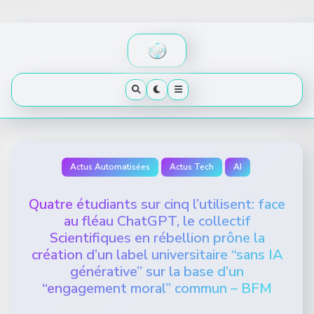
Skip
to
content
Actus Automatisées
Actus Tech
AI
Quatre étudiants sur cinq l’utilisent: face
au fléau ChatGPT, le collectif
Scientifiques en rébellion prône la
création d’un label universitaire “sans IA
générative” sur la base d’un
“engagement moral” commun – BFM