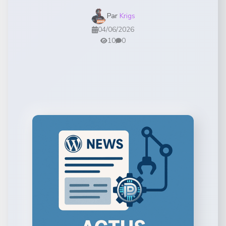
Par
Krigs
04/06/2026
10
0