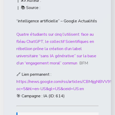
| ✍️ Auteur :
| 📚 Source :
“intelligence artificielle” – Google Actualités
Quatre étudiants sur cinq l’utilisent: face au
fléau ChatGPT, le collectif Scientifiques en
rébellion prône la création d’un label
universitaire “sans IA générative” sur la base
d’un “engagement moral” commun
BFM
🔗 Lien permanent :
https://news.google.com/rss/articles/CB
oc=5&hl=en-US&gl=US&ceid=US:en
🎯 Campagne : IA (ID: 614)