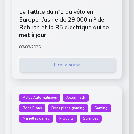
La faillite du n°1 du vélo en
Europe, l’usine de 29 000 m² de
Rebirth et la R5 électrique qui se
met à jour
08/08/2026
Lire la suite
Actus Automatisées
Actus Tech
Bons Plans
Bons plans gaming
Gaming
Manettes de jeu
Produits
Sciences