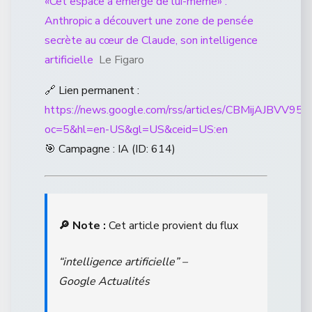
«Cet espace a émergé de lui-même» :
Anthropic a découvert une zone de pensée
secrète au cœur de Claude, son intelligence
artificielle
Le Figaro
🔗 Lien permanent :
https://news.google.com/rss/articles/CB
oc=5&hl=en-US&gl=US&ceid=US:en
🎯 Campagne : IA (ID: 614)
🔎 Note :
Cet article provient du flux
“intelligence artificielle” –
Google Actualités