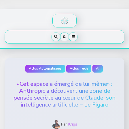
Skip
to
content
Actus Automatisées
Actus Tech
AI
«Cet espace a émergé de lui-même» :
Anthropic a découvert une zone de
pensée secrète au cœur de Claude, son
intelligence artificielle – Le Figaro
Par
Krigs