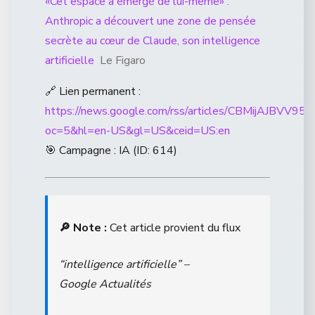
«Cet espace a émergé de lui-même» :
Anthropic a découvert une zone de pensée
secrète au cœur de Claude, son intelligence
artificielle
Le Figaro
🔗 Lien permanent :
https://news.google.com/rss/articles/CB
oc=5&hl=en-US&gl=US&ceid=US:en
🎯 Campagne : IA (ID: 614)
🔎 Note :
Cet article provient du flux
“intelligence artificielle” –
Google Actualités