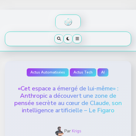
Skip
to
content
Actus Automatisées
Actus Tech
AI
«Cet espace a émergé de lui-même» :
Anthropic a découvert une zone de
pensée secrète au cœur de Claude, son
intelligence artificielle – Le Figaro
Par
Krigs