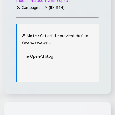
model-microsoft-365-copilot
🎯 Campagne : IA (ID: 614)
🔎 Note :
Cet article provient du flux
OpenAI News
–
The OpenAI blog
.