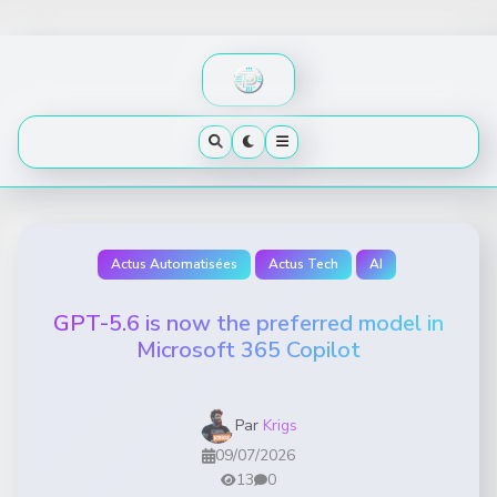
Skip
to
content
Actus Automatisées
Actus Tech
AI
GPT-5.6 is now the preferred model in
Microsoft 365 Copilot
Par
Krigs
09/07/2026
13
0