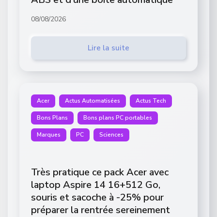
08/08/2026
Lire la suite
Acer
Actus Automatisées
Actus Tech
Bons Plans
Bons plans PC portables
Marques
PC
Sciences
Très pratique ce pack Acer avec
laptop Aspire 14 16+512 Go,
souris et sacoche à -25% pour
préparer la rentrée sereinement