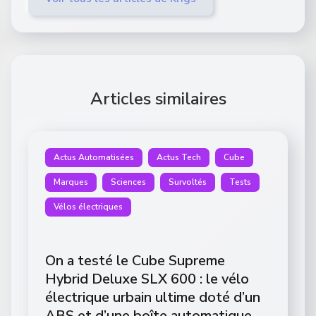
Articles similaires
Actus Automatisées
Actus Tech
Cube
Marques
Sciences
Survoltés
Tests
Vélos électriques
On a testé le Cube Supreme
Hybrid Deluxe SLX 600 : le vélo
électrique urbain ultime doté d’un
ABS et d’une boîte automatique