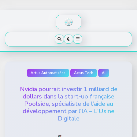
Skip
to
content
Actus Automatisées
Actus Tech
AI
Nvidia pourrait investir 1 milliard de
dollars dans la start-up française
Poolside, spécialiste de l’aide au
développement par l’IA – L’Usine
Digitale