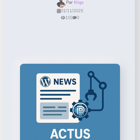
Par
Krigs
01/11/2025
103
0