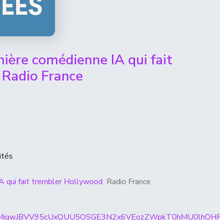
ière comédienne IA qui fait
 Radio France
ités
A qui fait trembler Hollywood
Radio France
rticles/CBMigwJBVV95cUxQUU5OSGE3N2x6VEozZWpkT0