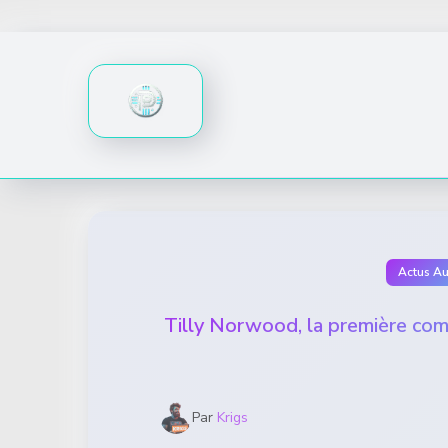
Skip
to
content
Actus A
Tilly Norwood, la première com
Par
Krigs