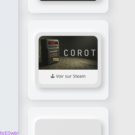
Voir sur Steam
hMU0lhOHRIcE0wbUctWjNDUUZabjduTzRsZTVPMDhKWmJG