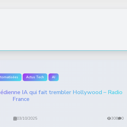
utomatisées
Actus Tech
AI
édienne IA qui fait trembler Hollywood – Radio
France
03/10/2025
308
0