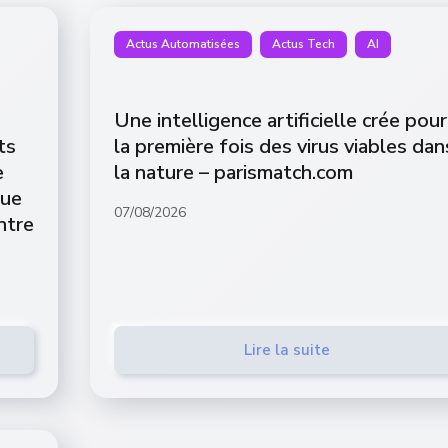
Actus Automatisées
Actus Tech
AI
Une intelligence artificielle crée pour
ts
la première fois des virus viables dan
e
la nature – parismatch.com
que
07/08/2026
ntre
M
Lire la suite