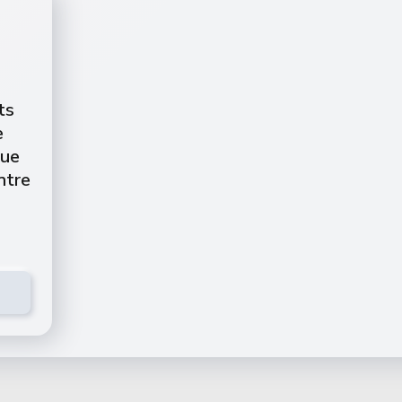
ts
e
que
ntre
M