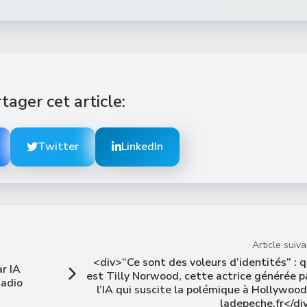
tager cet article:
Twitter
LinkedIn
Article suiva
<div>“Ce sont des voleurs d’identités” : q
ar IA
est Tilly Norwood, cette actrice générée p
Radio
l’IA qui suscite la polémique à Hollywood
ladepeche.fr</di