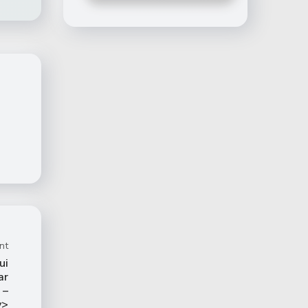
nt
ui
ar
 –
v>