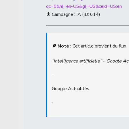
oc=5&hl=en-US&gl=US&ceid=US:en
🎯 Campagne : IA (ID: 614)
🔎 Note :
Cet article provient du flux
“intelligence artificielle” – Google Ac
–
Google Actualités
.