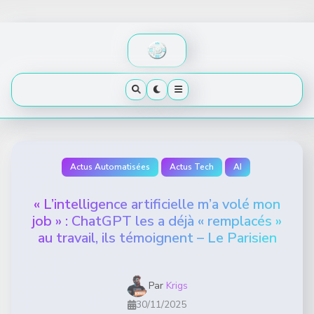
Skip
to
content
Actus Automatisées
Actus Tech
AI
« L’intelligence artificielle m’a volé mon
job » : ChatGPT les a déjà « remplacés »
au travail, ils témoignent – Le Parisien
Par
Krigs
30/11/2025