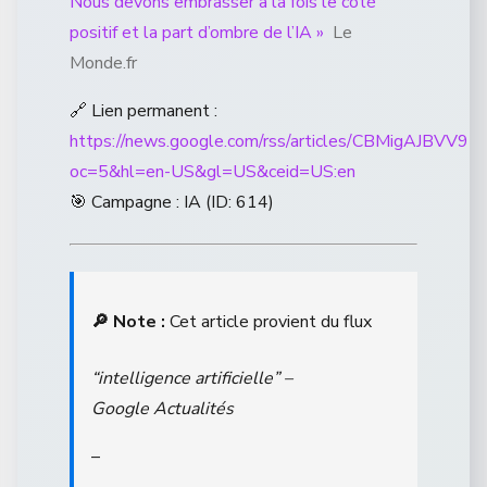
Nous devons embrasser à la fois le côté
positif et la part d’ombre de l’IA »
Le
Monde.fr
🔗 Lien permanent :
https://news.google.com/rss/articles/CBM
oc=5&hl=en-US&gl=US&ceid=US:en
🎯 Campagne : IA (ID: 614)
🔎 Note :
Cet article provient du flux
“intelligence artificielle” –
Google Actualités
–