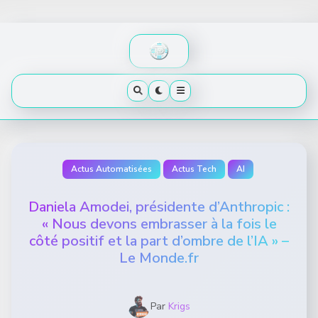
Skip
to
content
Actus Automatisées
Actus Tech
AI
Daniela Amodei, présidente d’Anthropic :
« Nous devons embrasser à la fois le
côté positif et la part d’ombre de l’IA » –
Le Monde.fr
Par
Krigs