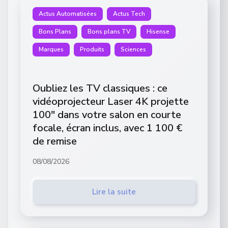
Actus Automatisées
Actus Tech
Bons Plans
Bons plans TV
Hisense
Marques
Produits
Sciences
Oubliez les TV classiques : ce
vidéoprojecteur Laser 4K projette
100″ dans votre salon en courte
focale, écran inclus, avec 1 100 €
de remise
08/08/2026
Lire la suite