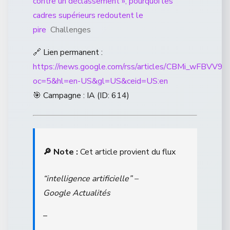
contre un déclassement », pourquoi les
cadres supérieurs redoutent le
pire
Challenges
🔗 Lien permanent :
https://news.google.com/rss/articles/CBM
oc=5&hl=en-US&gl=US&ceid=US:en
🎯 Campagne : IA (ID: 614)
🔎 Note :
Cet article provient du flux
“intelligence artificielle” –
Google Actualités
–