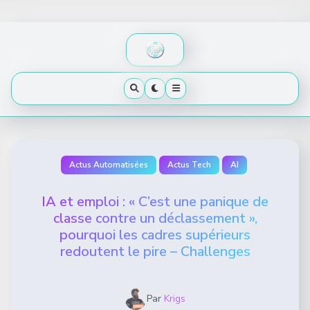
Skip
to
content
Actus Automatisées
Actus Tech
AI
IA et emploi : « C’est une panique de
classe contre un déclassement »,
pourquoi les cadres supérieurs
redoutent le pire – Challenges
Par
Krigs