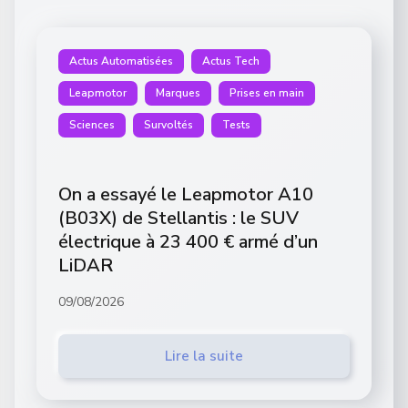
Actus Automatisées
Actus Tech
Leapmotor
Marques
Prises en main
Sciences
Survoltés
Tests
On a essayé le Leapmotor A10
(B03X) de Stellantis : le SUV
électrique à 23 400 € armé d’un
LiDAR
09/08/2026
Lire la suite