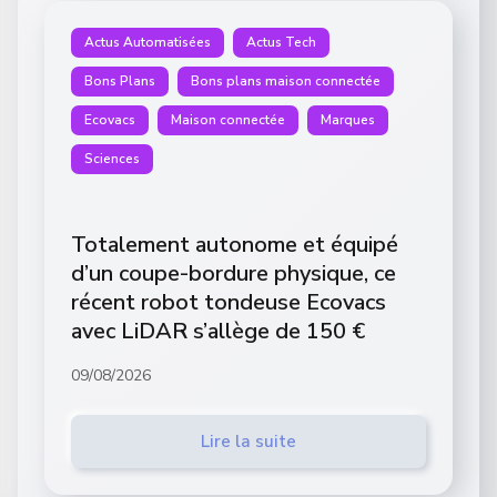
Actus Automatisées
Actus Tech
Bons Plans
Bons plans maison connectée
Ecovacs
Maison connectée
Marques
Sciences
Totalement autonome et équipé
d’un coupe-bordure physique, ce
récent robot tondeuse Ecovacs
avec LiDAR s’allège de 150 €
09/08/2026
Lire la suite