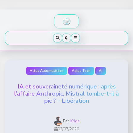
Skip
to
content
Actus Automatisées
Actus Tech
AI
IA et souveraineté numérique : après
l’affaire Anthropic, Mistral tombe-t-il à
pic ? – Libération
Par
Krigs
02/07/2026