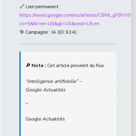
🔗 Lien permanent :
https://news.google.com/rss/articles/CB
oc=5&hl=en-US&gl=US&ceid=US:en
🎯 Campagne : IA (ID: 614)
🔎 Note :
Cet article provient du flux
“intelligence artificielle” –
Google Actualités
–
Google Actualités
.