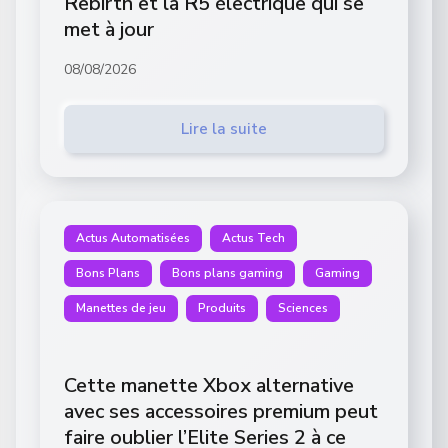
Rebirth et la R5 électrique qui se
met à jour
08/08/2026
Lire la suite
Actus Automatisées
Actus Tech
Bons Plans
Bons plans gaming
Gaming
Manettes de jeu
Produits
Sciences
Cette manette Xbox alternative
avec ses accessoires premium peut
faire oublier l’Elite Series 2 à ce