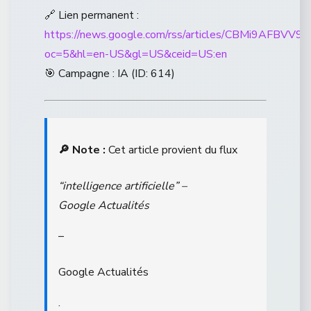
🔗 Lien permanent :
https://news.google.com/rss/articles/CB
oc=5&hl=en-US&gl=US&ceid=US:en
🎯 Campagne : IA (ID: 614)
🔎 Note :
Cet article provient du flux
“intelligence artificielle” –
Google Actualités
–
Google Actualités
.