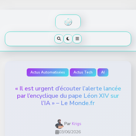
Skip
to
content
Actus Automatisées
Actus Tech
AI
« Il est urgent d’écouter l’alerte lancée
par l’encyclique du pape Léon XIV sur
l’IA » – Le Monde.fr
Par
Krigs
03/06/2026