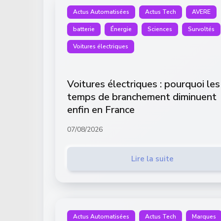
Actus Automatisées
Actus Tech
AVERE
batterie
Énergie
Sciences
Survoltés
Voitures électriques
Voitures électriques : pourquoi les
temps de branchement diminuent
enfin en France
07/08/2026
Lire la suite
Actus Automatisées
Actus Tech
Marques