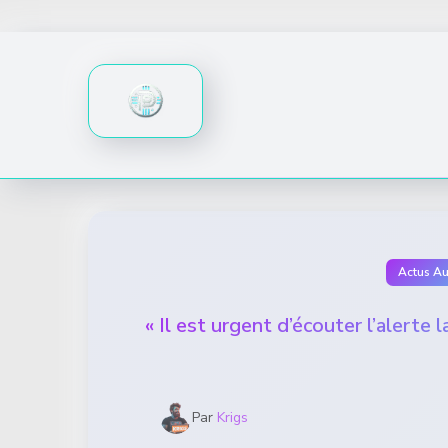
Skip
to
content
Actus A
« Il est urgent d’écouter l’alerte 
Par
Krigs