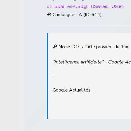
oc=5&hl=en-US&gl=US&ceid=US:en
🎯 Campagne : IA (ID: 614)
🔎 Note :
Cet article provient du flux
“intelligence artificielle” – Google Ac
–
Google Actualités
.