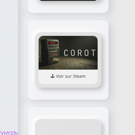
Voir sur Steam
5QjEzTTE4NFVHY29qZTRJQXY5aXozUWdNQkpURGV5VmZRMj