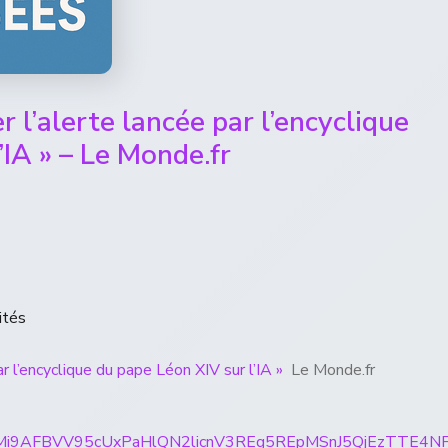
er l’alerte lancée par l’encyclique
’IA » – Le Monde.fr
ités
ar l’encyclique du pape Léon XIV sur l’IA »
Le Monde.fr
rticles/CBMi9AFBVV95cUxPaHlQN2licnV3REg5REpMSnJ