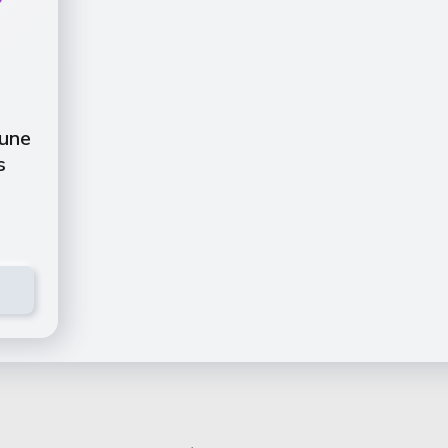
 une
s