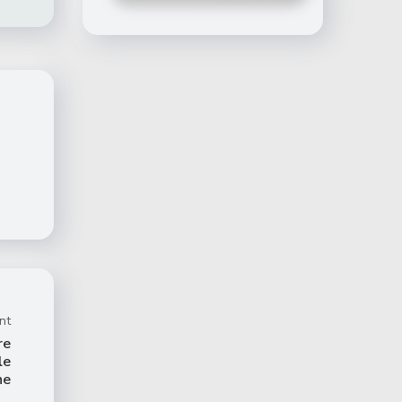
nt
re
le
ne