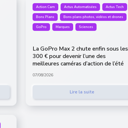
Action Cam
Actus Automatisées
Actus Tech
Bons Plans
Bons plans photos, vidéos et drones
GoPro
Marques
Sciences
La GoPro Max 2 chute enfin sous les
300 € pour devenir l’une des
meilleures caméras d’action de l’été
07/08/2026
Lire la suite