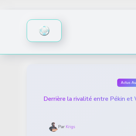
Skip
to
content
Actus A
Derrière la rivalité entre Pékin et
Par
Krigs