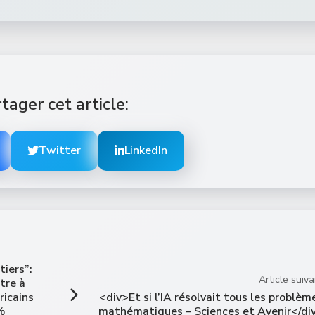
tager cet article:
Twitter
LinkedIn
tiers”:
Article suiva
tre à
ricains
<div>Et si l’IA résolvait tous les problèm
%
mathématiques – Sciences et Avenir</di