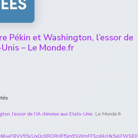
tre Pékin et Washington, l’essor de
s-Unis – Le Monde.fr
ités
gton, l’essor de l’IA chinoise aux Etats-Unis
Le Monde.fr
rticles/CBMi6wFBVV95cUxQcXRORHFfSm9SWmFFSzd4cH