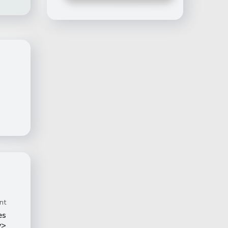
nt
es
v>