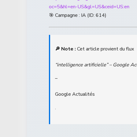
oc=5&hl=en-US&gl=US&ceid=US:en
🎯 Campagne : IA (ID: 614)
🔎 Note :
Cet article provient du flux
“intelligence artificielle” – Google Ac
–
Google Actualités
.