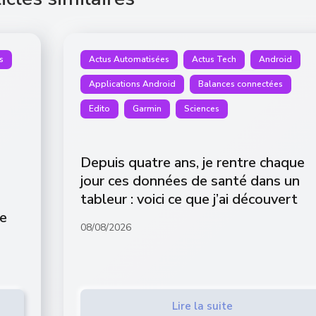
s
Actus Automatisées
Actus Tech
Android
Applications Android
Balances connectées
Edito
Garmin
Sciences
Depuis quatre ans, je rentre chaque
jour ces données de santé dans un
tableur : voici ce que j’ai découvert
de
08/08/2026
Lire la suite