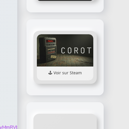
Voir sur Steam
k5elFWSE0yMmRVbEl2ZmVYbmd2andPanpkWFF6WkFrM21