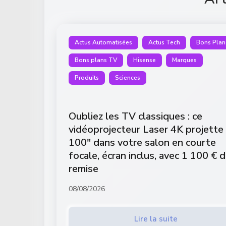
Actus Automatisées
Actus Tech
Bons Plan
Bons plans TV
Hisense
Marques
Produits
Sciences
Oubliez les TV classiques : ce
vidéoprojecteur Laser 4K projette
100″ dans votre salon en courte
focale, écran inclus, avec 1 100 € 
remise
08/08/2026
Lire la suite