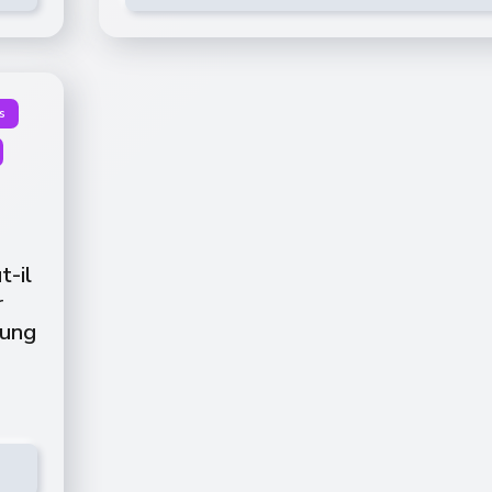
s
t-il
r
sung