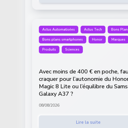
Actus Automatisées
Actus Tech
Bons Plan
Bons plans smartphones
Honor
Marques
Produits
Sciences
Avec moins de 400 € en poche, fau
craquer pour l’autonomie du Hono
Magic 8 Lite ou l’équilibre du Sam
Galaxy A37 ?
08/08/2026
Lire la suite