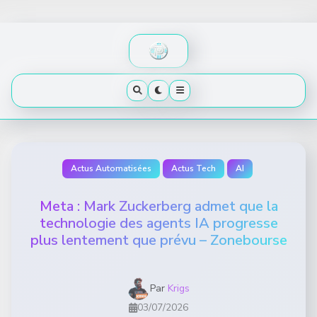
Skip
to
content
Actus Automatisées
Actus Tech
AI
Meta : Mark Zuckerberg admet que la
technologie des agents IA progresse
plus lentement que prévu – Zonebourse
Par
Krigs
03/07/2026