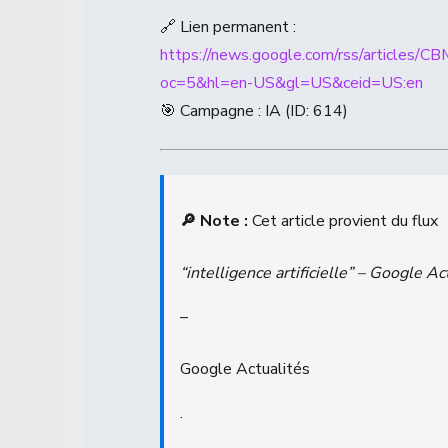
🔗 Lien permanent :
https://news.google.com/rss/ar
oc=5&hl=en-US&gl=US&ceid=US:en
🎯 Campagne : IA (ID: 614)
🔎 Note :
Cet article provient du flux
“intelligence artificielle” – Google Ac
–
Google Actualités
.