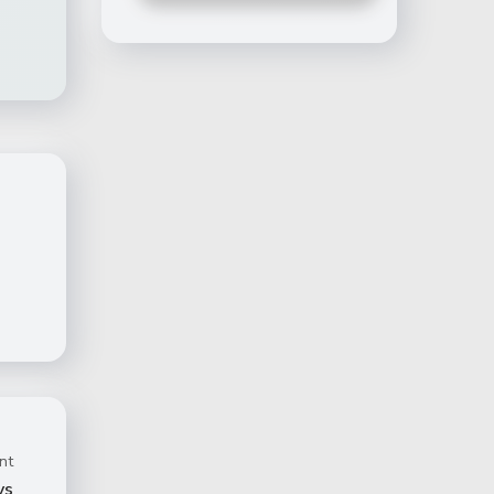
nt
ys