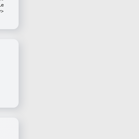
Le
v>