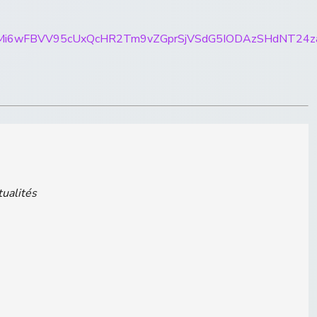
ticles/CBMi6wFBVV95cUxQcHR2Tm9vZGprSjVSdG5IODAzS
tualités