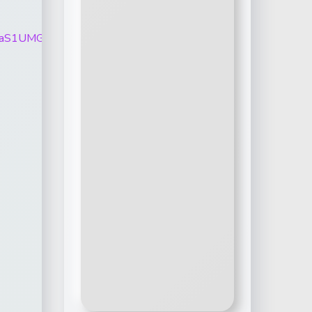
HdNT24zaS1UMGNXYnFkWHpMcmJVcHlQOE9TcUo5bmE5QWU2b