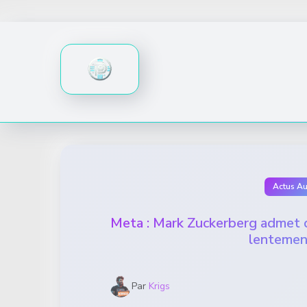
Skip
to
content
Actus A
Meta : Mark Zuckerberg admet q
lentemen
Par
Krigs