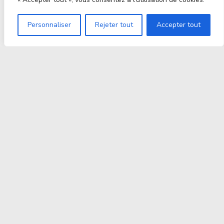
Personnaliser
Rejeter tout
Accepter tout
Proxitek
La tech nouvelle génération Par des passionnés. Pour
des passionnés.
contact@proxitek.fr
Suivez Nous