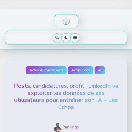
Skip
to
content
Actus Automatisées
Actus Tech
AI
Posts, candidatures, profil : LinkedIn va
exploiter les données de ses
utilisateurs pour entraîner son IA – Les
Echos
Par
Krigs