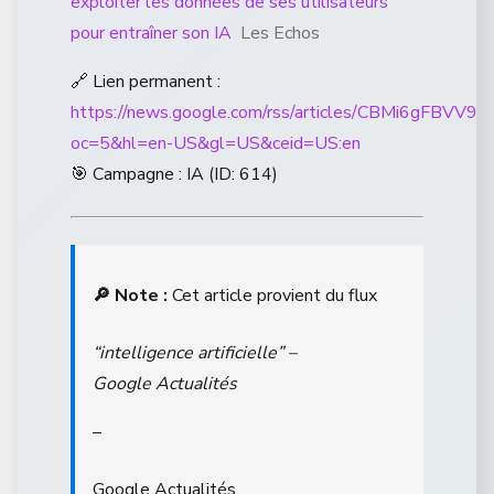
exploiter les données de ses utilisateurs
pour entraîner son IA
Les Echos
🔗 Lien permanent :
https://news.google.com/rss/articles/CBM
oc=5&hl=en-US&gl=US&ceid=US:en
🎯 Campagne : IA (ID: 614)
🔎 Note :
Cet article provient du flux
“intelligence artificielle” –
Google Actualités
–
Google Actualités