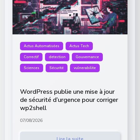
Actus Automatisées
Actus Tech
Correctif
detection
Gouvernance
Sciences
Sécurité
vulnerabilite
WordPress publie une mise à jour
de sécurité d’urgence pour corriger
wp2shell
07/08/2026
Lire la suite