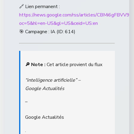
🔗 Lien permanent :
https://news.google.com/rss/articles/CB
oc=5&hl=en-US&gl=US&ceid=US:en
🎯 Campagne : IA (ID: 614)
🔎 Note :
Cet article provient du flux
“intelligence artificielle” –
Google Actualités
–
Google Actualités
.