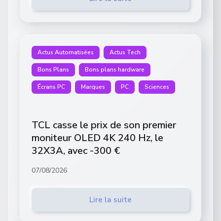
Actus Automatisées
Actus Tech
Bons Plans
Bons plans hardware
Écrans PC
Marques
PC
Sciences
TCL casse le prix de son premier
moniteur OLED 4K 240 Hz, le
32X3A, avec -300 €
07/08/2026
Lire la suite