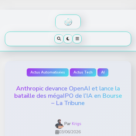
Skip
to
content
Actus Automatisées
Actus Tech
AI
Anthropic devance OpenAI et lance la
bataille des mégaIPO de l’IA en Bourse
– La Tribune
Par
Krigs
03/06/2026